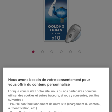
galerie
d’images
4,90 €
Nous avons besoin de votre consentement pour
La boîte de 10 capsules
vous offrir du contenu personnalisé
Rating:
Lorsque vous visitez notre site, nous ou nos partenaires pouvons
Voir les avis (
44
)
utiliser des cookies et autres traceurs, si vous y consentez, aux fins
69
100
% of
En stock
suivantes :
- Pour le bon fonctionnement de notre site (chargement du contenu,
authentification, etc.)