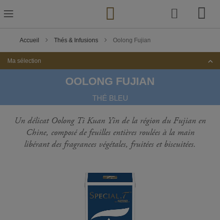
Skip
to
Content
Accueil
Thés & Infusions
Oolong Fujian
Ma sélection
OOLONG FUJIAN
THÉ BLEU
Un délicat Oolong Ti Kuan Yin de la région du Fujian en
Chine, composé de feuilles entières roulées à la main
libérant des fragrances végétales, fruitées et biscuitées.
Passer
à
la
fin
de
la