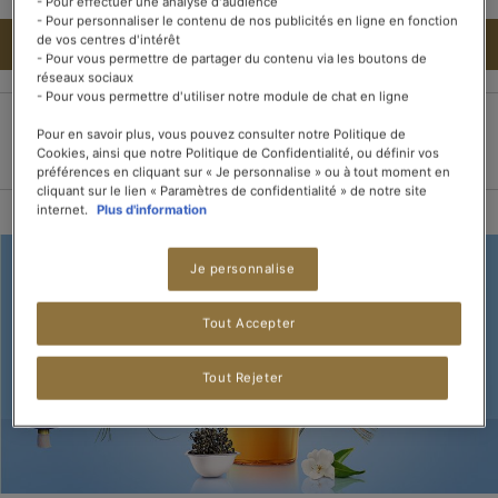
- Pour effectuer une analyse d'audience
- Pour personnaliser le contenu de nos publicités en ligne en fonction
de vos centres d'intérêt
AJOUTER AU PANIER
- Pour vous permettre de partager du contenu via les boutons de
réseaux sociaux
- Pour vous permettre d'utiliser notre module de chat en ligne
Pour en savoir plus, vous pouvez consulter notre Politique de
Paiement 100%
Livraison dans les 3
Livraison offerte dès
Cookies, ainsi que notre Politique de Confidentialité, ou définir vos
sécurisé
jours
15 boîtes de thé
préférences en cliquant sur « Je personnalise » ou à tout moment en
cliquant sur le lien « Paramètres de confidentialité » de notre site
internet.
Plus d'information
Je personnalise
Tout Accepter
Tout Rejeter