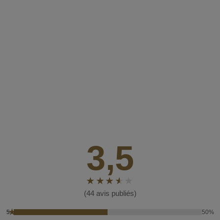
3,5
(44 avis publiés)
★
5
50%