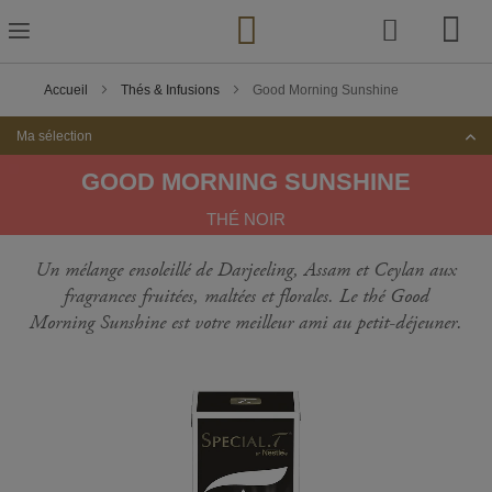
Skip
to
Content
Accueil
Thés & Infusions
Good Morning Sunshine
Ma sélection
GOOD MORNING SUNSHINE
THÉ NOIR
Un mélange ensoleillé de Darjeeling, Assam et Ceylan aux
fragrances fruitées, maltées et florales. Le thé Good
Morning Sunshine est votre meilleur ami au petit-déjeuner.
Passer
à
la
fin
de
la