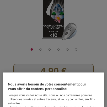
galerie
d’images
4,90 €
La boîte de 10 capsules
Nous avons besoin de votre consentement pour
Rating:
Voir les avis (
32
)
vous offrir du contenu personnalisé
86
100
% of
En stock
Lorsque vous visitez notre site, nous ou nos partenaires pouvons
utiliser des cookies et autres traceurs, si vous y consentez, aux fins
suivantes :