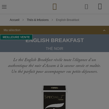
Skip
to
Content
Accueil
Thés & Infusions
English Breakfast
Ma sélection
MEILLEURE VENTE
ENGLISH BREAKFAST
THÉ NOIR
Le thé English Breakfast révèle toute l'élégance d'un
authentique thé noir d'Assam à la saveur corsée et maltée.
Un thé parfait pour accompagner vos petits-déjeuners.
Passer
à
la
fin
de
la