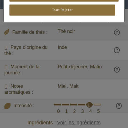
Tout Rejeter
Caractéristiques du thé English Breakfast
Thé noir
Famille de thés :
Pays d’origine du
Inde
thé :
Moment de la
Petit-déjeuner, Matin
journée :
Notes
Miel, Malt
aromatiques :
Intensité :
0
1
2
3
4
5
Ingrédients :
Voir les ingrédients