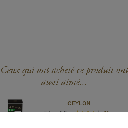
Ceux qui ont acheté ce produit ont
aussi aimé...
CEYLON
Rating:
Thé noir BIO
(17)
80%
4,90 €