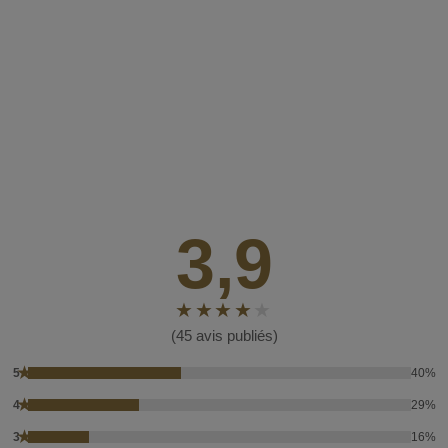
3,9
(45 avis publiés)
★
5
40%
★
4
29%
★
3
16%