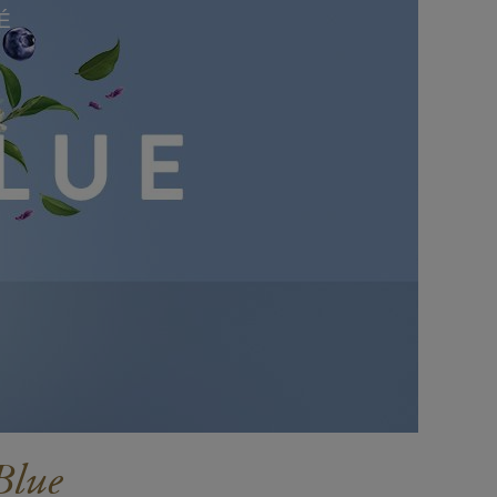
É
Blue