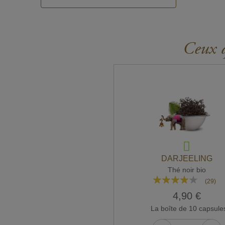
Ceux q
DARJEELING
Thé noir bio
Rating:
(29)
79%
4,90 €
La boîte de 10 capsule