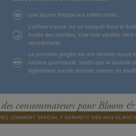
Une liqueur limpide aux reflets dorés.
L’arôme s’ouvre sur un bouquet floral et fru
fruitée des myrtilles. Une note vanillée vien
réconfortante.
La première gorgée est une étreinte douce et
rondeur gourmande, tandis que la lavande dé
légèrement sucrée persiste comme un souffl
 des consommateurs pour Bloom &
EZ COMMENT SPECIAL.T GARANTIT DES AVIS CLIENT