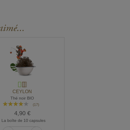
aimé...
CEYLON
Thé noir BIO
Rating:
(17)
80%
4,90 €
La boîte de 10 capsules