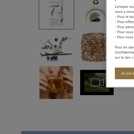
à
Lorsque vous
la
vous y cons
fin
- Pour le b
de
- Pour effe
la
- Pour pers
galerie
- Pour vous
d’images
- Pour vous
Pour en sav
Confidentia
sur le lien 
Je per