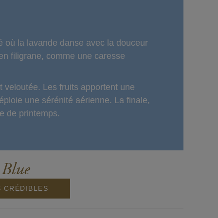
ité où la lavande danse avec la douceur
t en filigrane, comme une caresse
 veloutée. Les fruits apportent une
ploie une sérénité aérienne. La finale,
e de printemps.
 Blue
S CRÉDIBLES