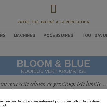
VOTRE THÉ, INFUSÉ À LA PERFECTION
ONS
MACHINES
ACCESSOIRES
TOUT SAVOI
BLOOM & BLUE
ROOIBOS VERT AROMATISÉ
 aussi avec cette édition de printemps très limité
 vanille, à déguster chaud ou froid, pour savourer
ns besoin de votre consentement pour vous offrir du contenu
lisé