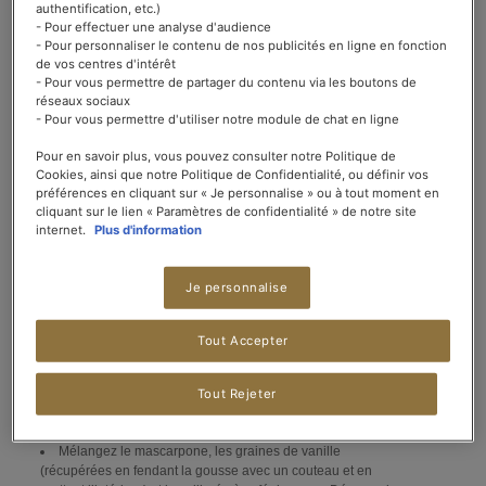
authentification, etc.)
1 poire
- Pour effectuer une analyse d'audience
250 g de fromage blanc nature 20% de matières grasses
- Pour personnaliser le contenu de nos publicités en ligne en fonction
60 g de sucre + 1 cuillerée à café
de vos centres d'intérêt
4 œufs
- Pour vous permettre de partager du contenu via les boutons de
140 g de farine
réseaux sociaux
1 gousse de vanille
- Pour vous permettre d'utiliser notre module de chat en ligne
1 cuillerée à café rase de levure chimique
2 cuillerées à soupe de mascarpone
Pour en savoir plus, vous pouvez consulter notre Politique de
2 cuillerées à café de graines de pavot (optionnel)
Cookies, ainsi que notre Politique de Confidentialité, ou définir vos
préférences en cliquant sur « Je personnalise » ou à tout moment en
cliquant sur le lien « Paramètres de confidentialité » de notre site
internet.
Plus d'information
PRÉPARATION :
Je personnalise
Préchauffez votre four Th.7/8 (220°C). Pelez et coupez la
Tout Accepter
poire en petits dés.
Dans un saladier, mélangez le fromage blanc, le sucre, les
œufs, la farine et la levure. Ajoutez les dés de poire. Versez
Tout Rejeter
dans 12 petits moules à muffins ou caissettes en papier.
Faites cuire 12 minutes.
Mélangez le mascarpone, les graines de vanille
(récupérées en fendant la gousse avec un couteau et en