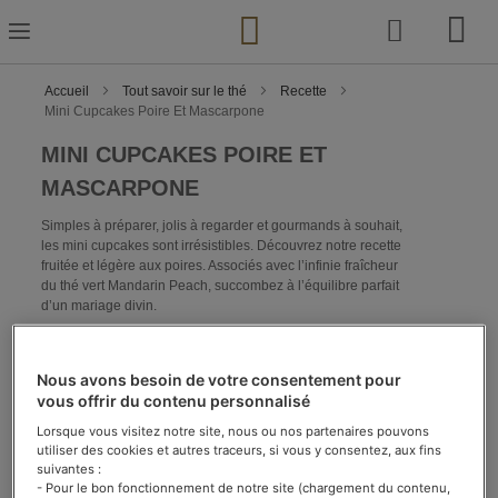
Skip
to
Content
Accueil
Tout savoir sur le thé
Recette
Mini Cupcakes Poire Et Mascarpone
MINI CUPCAKES POIRE ET
MASCARPONE
Simples à préparer, jolis à regarder et gourmands à souhait,
les mini cupcakes sont irrésistibles. Découvrez notre recette
fruitée et légère aux poires. Associés avec l’infinie fraîcheur
du thé vert Mandarin Peach, succombez à l’équilibre parfait
d’un mariage divin.
Temps de préparation : 15’
Temps de cuisson : 12’
Nous avons besoin de votre consentement pour
Pour 12 cupcakes
vous offrir du contenu personnalisé
Lorsque vous visitez notre site, nous ou nos partenaires pouvons
INGRÉDIENTS :
utiliser des cookies et autres traceurs, si vous y consentez, aux fins
suivantes :
- Pour le bon fonctionnement de notre site (chargement du contenu,