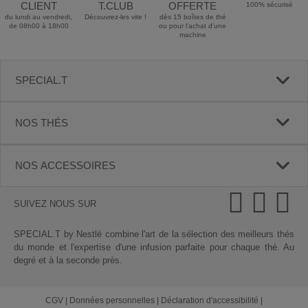
CLIENT
T.CLUB
OFFERTE
100% sécurisé
du lundi au vendredi,
Découvrez-les vite !
dès 15 boîtes de thé
de 08h00 à 18h00
ou pour l'achat d'une
machine
SPECIAL.T
NOS THÉS
NOS ACCESSOIRES
SUIVEZ NOUS SUR
SPECIAL.T by Nestlé combine l'art de la sélection des meilleurs thés
du monde et l'expertise d'une infusion parfaite pour chaque thé. Au
degré et à la seconde près.
CGV
|
Données personnelles
|
Déclaration d'accessibilité
|