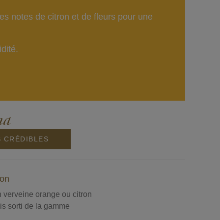
es notes de citron et de fleurs pour une
dité.
na
S CRÉDIBLES
ron
n verveine orange ou citron
is sorti de la gamme