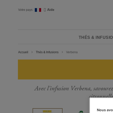
Skip
to
Langue
Aide
Votre pays :
Content
THÉS & INFUSI
Accueil
Thés & Infusions
Verbena
Avec l'infusion Verbena, savourez 
citronnelle
Nous avo
Passer