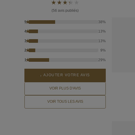
(56 avis publiés)
★
5
38%
★
4
13%
★
3
13%
★
2
9%
★
1
29%
AJOUTER VOTRE AVIS
VOIR PLUS D'AVIS
VOIR TOUS LES AVIS