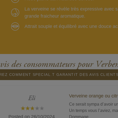
La verveine se révèle très expressive avec s
grande fraicheur aromatique.
Attrait souple et équilibré avec une douce aci
vis des consommateurs pour Verbe
EZ COMMENT SPECIAL.T GARANTIT DES AVIS CLIENT
Verveine orange ou cit
Eli
Ce serait sympa d’avoir u
Un temps vous l’aviez, ma
60%
Posted on
26/10/2024
Dommage