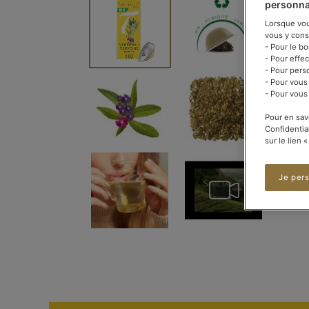
personna
à
la
Lorsque vous
fin
vous y cons
de
- Pour le b
la
- Pour effe
galerie
- Pour pers
d’images
- Pour vous
- Pour vous
Pour en sav
Confidentia
sur le lien 
Je per