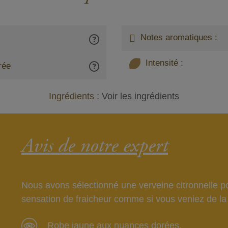
Notes aromatiques :
Intensité :
rée
Ingrédients :
Voir les ingrédients
Avis de notre expert
Nous avons sélectionné une verveine citronnelle po
sensation de fraicheur comme si vous veniez de la c
Robe jaune aux nuances dorées.