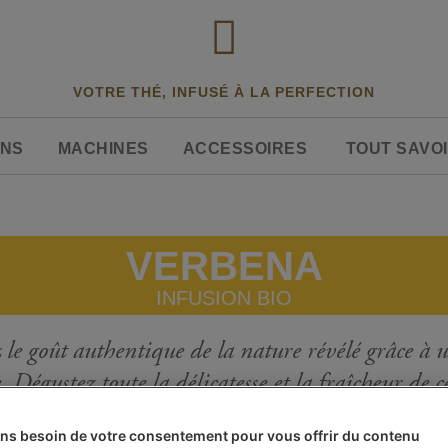
VOTRE THÉ, INFUSÉ À LA PERFECTION
ONS
MACHINES
ACCESSOIRES
TOUT SAVOI
VERBENA
INFUSION BIO
le goût authentique de la nature révélé grâce à un
. Dégustez toute la délicatesse et la fraîcheur de c
ns besoin de votre consentement pour vous offrir du contenu