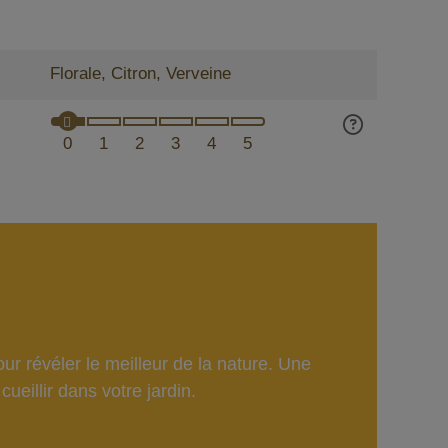
Florale, Citron, Verveine
0
1
2
3
4
5
ur révéler le meilleur de la nature. Une
ueillir dans votre jardin.