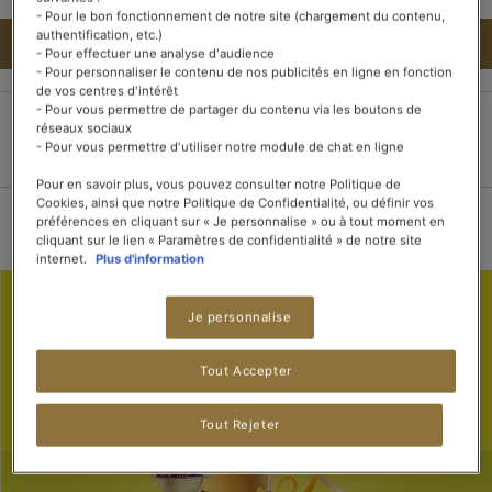
- Pour le bon fonctionnement de notre site (chargement du contenu,
authentification, etc.)
AJOUTER AU PANIER
- Pour effectuer une analyse d'audience
- Pour personnaliser le contenu de nos publicités en ligne en fonction
de vos centres d'intérêt
- Pour vous permettre de partager du contenu via les boutons de
réseaux sociaux
Paiement 100%
Livraison dans les 3
Livraison offerte dès
- Pour vous permettre d'utiliser notre module de chat en ligne
sécurisé
jours
15 boîtes de thé
Pour en savoir plus, vous pouvez consulter notre Politique de
Cookies, ainsi que notre Politique de Confidentialité, ou définir vos
préférences en cliquant sur « Je personnalise » ou à tout moment en
cliquant sur le lien « Paramètres de confidentialité » de notre site
internet.
Plus d'information
Je personnalise
Tout Accepter
Tout Rejeter