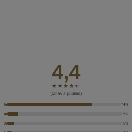
4,4
(98 avis publiés)
★
5
74%
★
4
9%
★
3
5%