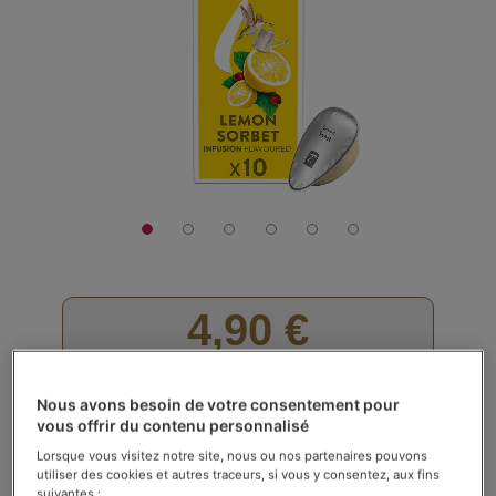
galerie
d’images
4,90 €
La boîte de 10 capsules
Rating:
Nous avons besoin de votre consentement pour
Voir les avis (
98
)
vous offrir du contenu personnalisé
88
100
% of
En stock
Lorsque vous visitez notre site, nous ou nos partenaires pouvons
utiliser des cookies et autres traceurs, si vous y consentez, aux fins
suivantes :