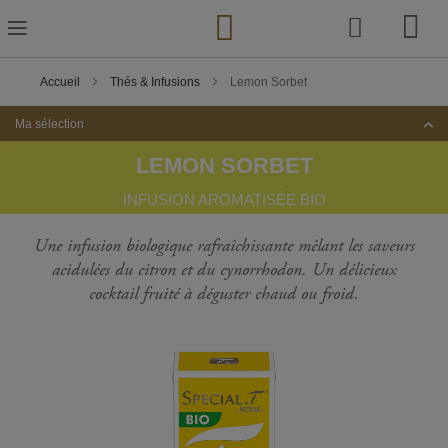
Skip
to
Content
Accueil
Thés & Infusions
Lemon Sorbet
Ma sélection
LEMON SORBET
INFUSION AROMATISÉE BIO
Une infusion biologique rafraîchissante mêlant les saveurs
acidulées du citron et du cynorrhodon. Un délicieux
cocktail fruité à déguster chaud ou froid.
Passer
à
la
fin
de
la