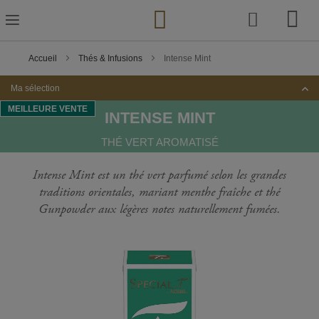
Skip
to
Content
Accueil
Thés & Infusions
Intense Mint
Ma sélection
MEILLEURE VENTE
INTENSE MINT
THÉ VERT AROMATISÉ
Intense Mint est un thé vert parfumé selon les grandes
traditions orientales, mariant menthe fraîche et thé
Gunpowder aux légères notes naturellement fumées.
Passer
à
la
fin
de
la