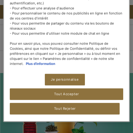
authentification, etc.)
- Pour effectuer une analyse d'audience
AJOUTER AU PANIER
- Pour personnaliser le contenu de nos publicités en ligne en fonction
de vos centres d'intérêt
- Pour vous permettre de partager du contenu via les boutons de
réseaux sociaux
- Pour vous permettre d'utiliser notre module de chat en ligne
Paiement 100%
Livraison dans les 3
Livraison offerte dès
Pour en savoir plus, vous pouvez consulter notre Politique de
sécurisé
jours
15 boîtes de thé
Cookies, ainsi que notre Politique de Confidentialité, ou définir vos
préférences en cliquant sur « Je personnalise » ou à tout moment en
cliquant sur le lien « Paramètres de confidentialité » de notre site
internet.
Plus d'information
Je personnalise
Tout Accepter
Tout Rejeter