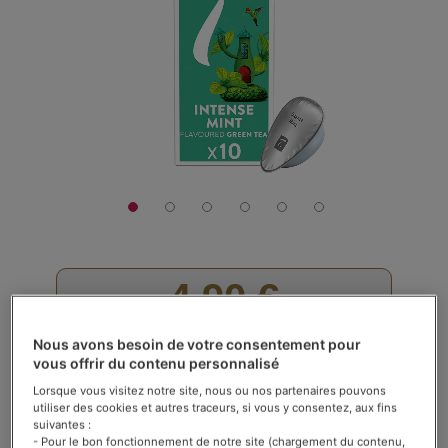
galerie
d’images
4,90 €
La boîte de 10 capsules
Nous avons besoin de votre consentement pour
vous offrir du contenu personnalisé
Rating:
Voir les avis (
113
)
90
100
% of
Lorsque vous visitez notre site, nous ou nos partenaires pouvons
En stock
utiliser des cookies et autres traceurs, si vous y consentez, aux fins
suivantes :
- Pour le bon fonctionnement de notre site (chargement du contenu,