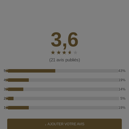
3,6
(21 avis publiés)
★
5
43%
★
4
19%
★
3
14%
★
2
5%
★
1
19%
AJOUTER VOTRE AVIS