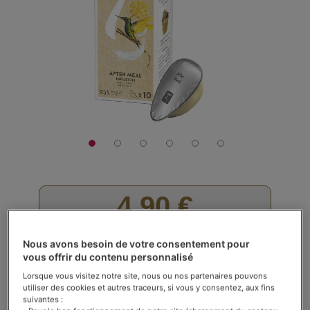
galerie
d’images
4,90 €
La boîte de 10 capsules
Nous avons besoin de votre consentement pour
Rating:
Voir les avis (
21
)
vous offrir du contenu personnalisé
72
100
% of
En stock
Lorsque vous visitez notre site, nous ou nos partenaires pouvons
utiliser des cookies et autres traceurs, si vous y consentez, aux fins
suivantes :