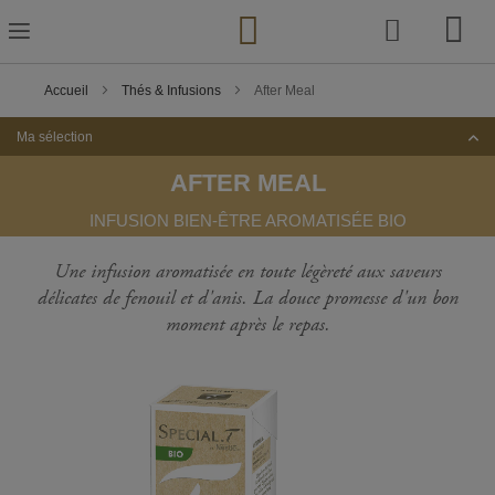
Skip
to
Content
Accueil
Thés & Infusions
After Meal
Ma sélection
AFTER MEAL
INFUSION BIEN-ÊTRE AROMATISÉE BIO
Une infusion aromatisée en toute légèreté aux saveurs
délicates de fenouil et d'anis. La douce promesse d'un bon
moment après le repas.
Passer
à
la
fin
de
la