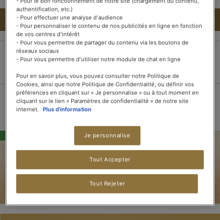
- Pour le bon fonctionnement de notre site (chargement du contenu,
authentification, etc.)
- Pour effectuer une analyse d'audience
AJOUTER AU PANIER
- Pour personnaliser le contenu de nos publicités en ligne en fonction
de vos centres d'intérêt
- Pour vous permettre de partager du contenu via les boutons de
réseaux sociaux
- Pour vous permettre d'utiliser notre module de chat en ligne
Paiement 100%
Livraison dans les 3
Livraison offerte dès
sécurisé
jours
15 boîtes de thé
Pour en savoir plus, vous pouvez consulter notre Politique de
Cookies, ainsi que notre Politique de Confidentialité, ou définir vos
préférences en cliquant sur « Je personnalise » ou à tout moment en
cliquant sur le lien « Paramètres de confidentialité » de notre site
internet.
Plus d'information
Je personnalise
Tout Accepter
Tout Rejeter