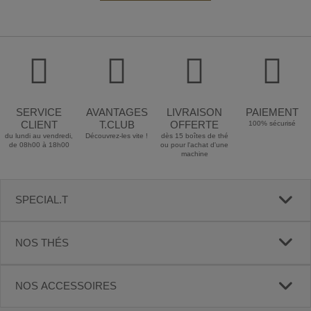
SERVICE
AVANTAGES
LIVRAISON
PAIEMENT
CLIENT
T.CLUB
OFFERTE
100% sécurisé
du lundi au vendredi,
Découvrez-les vite !
dès 15 boîtes de thé
de 08h00 à 18h00
ou pour l'achat d'une
machine
SPECIAL.T
NOS THÉS
NOS ACCESSOIRES