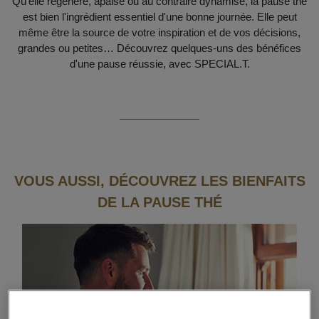
Qu'elle régénère, apaise ou au contraire dynamise, la pause thé
est bien l'ingrédient essentiel d'une bonne journée. Elle peut
même être la source de votre inspiration et de vos décisions,
grandes ou petites… Découvrez quelques-uns des bénéfices
d'une pause réussie, avec SPECIAL.T.
VOUS AUSSI, DÉCOUVREZ LES BIENFAITS
DE LA PAUSE THÉ