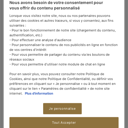
Nous avons besoin de votre consentement pour
vous offrir du contenu personnalisé
Lorsque vous visitez notre site, nous ou nos partenaires pouvons
utiliser des cookies et autres traceurs, si vous y consentez, aux fins
suivantes :
- Pour le bon fonctionnement de notre site (chargement du contenu,
authentification, etc.)
- Pour effectuer une analyse d'audience
- Pour personnaliser le contenu de nos publicités en ligne en fonction
de vos centres d'intérêt
- Pour vous permettre de partager du contenu via les boutons de
réseaux sociaux
- Pour vous permettre d'utiliser notre module de chat en ligne
Démarrez la journée du bon pied et en douceur, c'est aussi simple qu'une
Pour en savoir plus, vous pouvez consulter notre Politique de
tasse de thé. Avec ENGLISH BREAKFAST, par exemple…
Cookies, ainsi que notre Politique de Confidentialité, ou définir vos
préférences en cliquant sur « Je personnalise » ou à tout moment en
cliquant sur le lien « Paramètres de confidentialité » de notre site
internet.
Plus d'information
Je personnalise
Tout Accepter