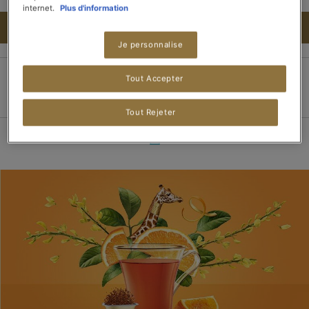
internet.
Plus d'information
AJOUTER AU PANIER
Je personnalise
Tout Accepter
Paiement 100%
Livraison dans les 3
Livraison offerte dès
sécurisé
jours
15 boîtes de thé
Tout Rejeter