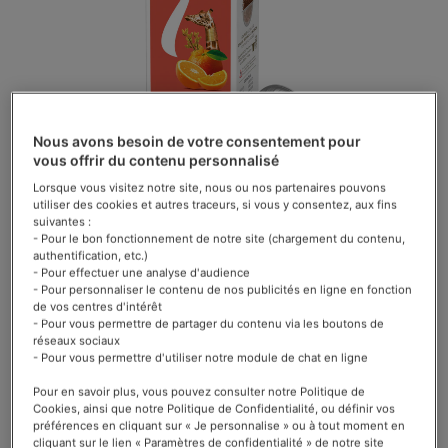
galerie
d’images
Nous avons besoin de votre consentement pour
vous offrir du contenu personnalisé
Lorsque vous visitez notre site, nous ou nos partenaires pouvons
utiliser des cookies et autres traceurs, si vous y consentez, aux fins
suivantes :
- Pour le bon fonctionnement de notre site (chargement du contenu,
authentification, etc.)
- Pour effectuer une analyse d'audience
4,90 €
- Pour personnaliser le contenu de nos publicités en ligne en fonction
de vos centres d'intérêt
- Pour vous permettre de partager du contenu via les boutons de
La boîte de 10 capsules
réseaux sociaux
- Pour vous permettre d'utiliser notre module de chat en ligne
Soyez le premier à commenter ce produit
En stock
Pour en savoir plus, vous pouvez consulter notre Politique de
Cookies, ainsi que notre Politique de Confidentialité, ou définir vos
préférences en cliquant sur « Je personnalise » ou à tout moment en
cliquant sur le lien « Paramètres de confidentialité » de notre site