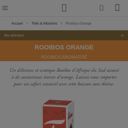
Skip
to
Content
Accueil
Thés & Infusions
Rooibos Orange
Ma sélection
ROOIBOS ORANGE
ROOIBOS AROMATISÉ
Un délicieux et exotique Rooibos d'Afrique du Sud associé
à de savoureuses écorces d'orange. Laissez-vous emporter
pour un safari sensoriel avec cette boisson sans théine.
Passer
à
la
fin
de
la