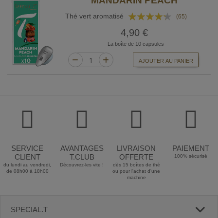
MANDARIN PEACH
Rating:
Thé vert aromatisé
(65)
82%
4,90 €
La boîte de 10 capsules
AJOUTER AU PANIER
SERVICE
AVANTAGES
LIVRAISON
PAIEMENT
CLIENT
T.CLUB
OFFERTE
100% sécurisé
du lundi au vendredi,
Découvrez-les vite !
dès 15 boîtes de thé
de 08h00 à 18h00
ou pour l'achat d'une
machine
SPECIAL.T